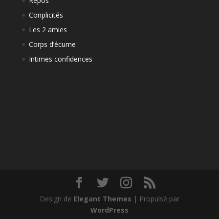
Repos
Conplicités
Les 2 amies
Corps d’écume
Intimes confidences
Design de
Elegant Themes
| Propulsé par
WordPress