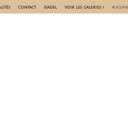
lités
Contact
Isadel
Voir les galeries !
Aucune