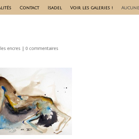
lités
Contact
Isadel
Voir les galeries !
Aucune
les encres
|
0 commentaires