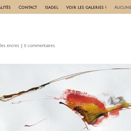
lités
Contact
Isadel
Voir les galeries !
Aucune
les encres
|
0 commentaires