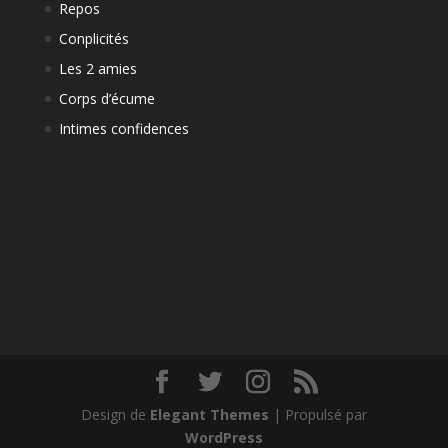
Repos
Conplicités
Les 2 amies
Corps d’écume
Intimes confidences
Design de
Elegant Themes
| Propulsé par
WordPress