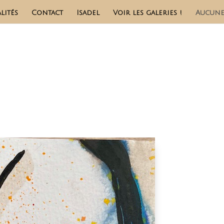
lités
Contact
Isadel
Voir les galeries !
Aucune